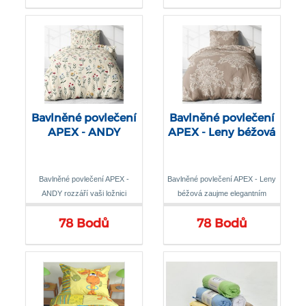
Bavlněné povlečení
Bavlněné povlečení
APEX - ANDY
APEX - Leny béžová
Bavlněné povlečení APEX -
Bavlněné povlečení APEX - Leny
ANDY rozzáří vaši ložnici
béžová zaujme elegantním
veselým květinovým vzorem
vzorem v teplých hnědých
78 Bodů
78 Bodů
inspirovaným probouzející se
tónech, který dodá ložnici
přírodou
sofistikovaný vzhled