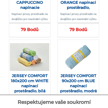
CAPPUCCINO
ORANGE napínací
napínacie
prostěradlo,
prestieradlo,
meruňková
Napínací jersey prostěradlo na
Napínací jersey prostěradlo na
krémová
dvojlůžko pro maximální výšku
dvojlůžko pro maximální výšku
matrace 22 cm
matrace 22 cm
79 Bodů
79 Bodů
JERSEY COMFORT
JERSEY COMFORT
180x200 cm WHITE
90x200 cm BLUE
napínací
napínací
prostěradlo, bílá
prostěradlo, modrá
Napínací jersey prostěradlo na
Napínací jersey prostěradlo na
Respektujeme vaše soukromí
dvojlůžko pro maximální výšku
jednolůžko pro maximální výšku
matrace 22 cm
matrace 22 cm