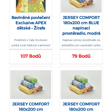
Bavlněné povlečení
JERSEY COMFORT
Exclusive APEX
180x200 cm BLUE
dětské – Žirafa
napínací
prostěradlo, modrá
Povlečení z řady Exclusive
Napínací jersey prostěradlo na
vyniká svojí hebkostí a jemností
jednolůžko pro maximální výšku
upředených přízí, díky nimž je
matrace 22 cm
107 Bodů
79 Bodů
materiál přirovnáván k sametu
JERSEY COMFORT
JERSEY COMFORT
180x200 cm
180x200 cm