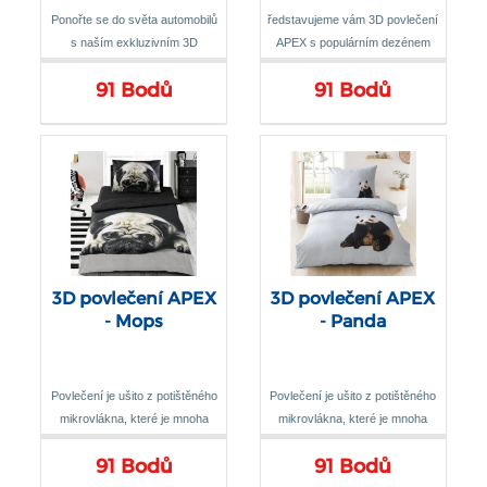
Ponořte se do světa automobilů
ředstavujeme vám 3D povlečení
s naším exkluzivním 3D
APEX s populárním dezénem
povlečením APEX - Auto
Kočky, které Vás okouzlí svou
91 Bodů
91 Bodů
kvalitou a inovativním designem
3D povlečení APEX
3D povlečení APEX
- Mops
- Panda
Povlečení je ušito z potištěného
Povlečení je ušito z potištěného
mikrovlákna, které je mnoha
mikrovlákna, které je mnoha
odborníky označováno
odborníky označováno
91 Bodů
91 Bodů
materiálem budoucnosti
materiálem budoucnosti