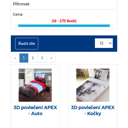
Filtrovat
Cena
29 - 273
Bodů
Řadit dle
(current)
«
1
2
3
»
3D povlečení APEX
3D povlečení APEX
- Auto
- Kočky