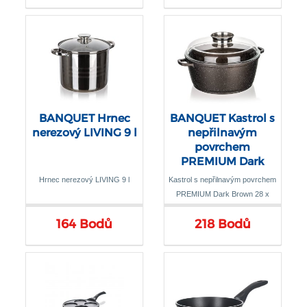
BANQUET Hrnec
BANQUET Kastrol s
nerezový LIVING 9 l
nepřilnavým
povrchem
PREMIUM Dark
Brown 28 x 12,5 cm,
Hrnec nerezový LIVING 9 l
Kastrol s nepřilnavým povrchem
s poklicí s aroma
PREMIUM Dark Brown 28 x
knobem
12,5 cm, s poklicí s aroma
164 Bodů
218 Bodů
knobem