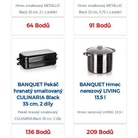
Hrnec smaltovaný METALLIC
Hrnec smaltovaný METALLIC
Black 20 cm, 2 l, s poklicí
Black 22 cm, 3,75 l, s poklicí
64 Bodů
91 Bodů
BANQUET Pekáč
BANQUET Hrnec
hranatý smaltovaný
nerezový LIVING
CULINARIA Black
13,5 l
35 cm, 2 díly
Pekáč hranatý smaltovaný
Hrnec nerezový LIVING 13,5 l
CULINARIA Black 35 cm, 2 díly
136 Bodů
209 Bodů