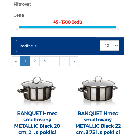
Filtrovat
Cena
45 - 1300
Bodů
Řadit dle
(current)
«
1
2
3
...
5
»
BANQUET Hrnec
BANQUET Hrnec
smaltovaný
smaltovaný
METALLIC Black 20
METALLIC Black 22
cm, 2 l, s poklicí
cm, 3,75 l, s poklicí