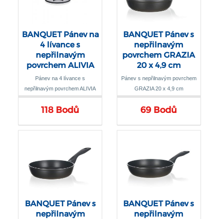
BANQUET Pánev na
BANQUET Pánev s
4 lívance s
nepřilnavým
nepřilnavým
povrchem GRAZIA
povrchem ALIVIA
20 x 4,9 cm
26 cm
Pánev na 4 lívance s
Pánev s nepřilnavým povrchem
nepřilnavým povrchem ALIVIA
GRAZIA 20 x 4,9 cm
26 cm
118 Bodů
69 Bodů
BANQUET Pánev s
BANQUET Pánev s
nepřilnavým
nepřilnavým