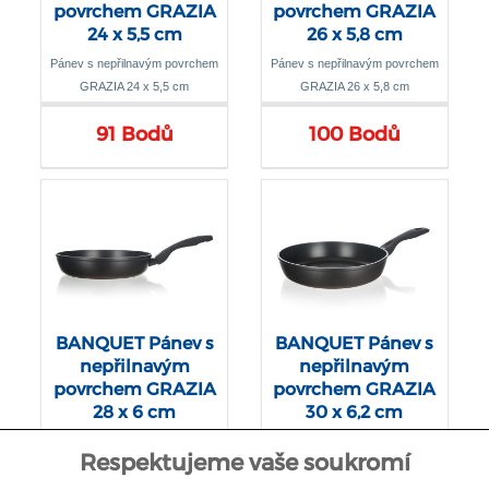
povrchem GRAZIA
povrchem GRAZIA
24 x 5,5 cm
26 x 5,8 cm
Pánev s nepřilnavým povrchem
Pánev s nepřilnavým povrchem
GRAZIA 24 x 5,5 cm
GRAZIA 26 x 5,8 cm
91 Bodů
100 Bodů
BANQUET Pánev s
BANQUET Pánev s
nepřilnavým
nepřilnavým
povrchem GRAZIA
povrchem GRAZIA
28 x 6 cm
30 x 6,2 cm
Pánev s nepřilnavým povrchem
Pánev s nepřilnavým povrchem
Respektujeme vaše soukromí
GRAZIA 28 x 6 cm
GRAZIA 30 x 6,2 cm