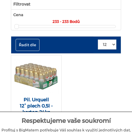
Filtrovat
Cena
233 - 233
Bodů
Řadit dle
Pil. Urquell
12° plech 0,5l -
karton 24ks
Respektujeme vaše soukromí
Tajemství unikátního postupu
Profituj s BigMatem potřebuje Váš souhlas k využití jednotlivých dat,