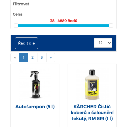
Filtrovat
Cena
38 - 4889
Bodů
Řadit dle
(current)
«
1
2
3
»
Autošampon (5 l)
KÄRCHER Čistič
koberů a čalounění
tekutý, RM 519 (1 l)