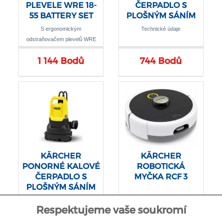
PLEVELE WRE 18-
ČERPADLO S
55 BATTERY SET
PLOŠNÝM SÁNÍM
WRE 18-55 Battery
SP 17.000 FLAT
S ergonomickým
Technické údaje
Set
LEVEL SENSOR
odstraňovačem plevelů WRE
18-55 odstraníte nepříjemný
1 144 Bodů
744 Bodů
mech a plevel, aniž byste
namáhali záda a kolena
KÄRCHER
KÄRCHER
PONORNÉ KALOVÉ
ROBOTICKÁ
ČERPADLO S
MYČKA RCF 3
PLOŠNÝM SÁNÍM
SP 16.000 DUAL
Technické údaje
Technické údaje
Respektujeme vaše soukromí