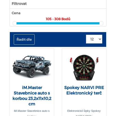
Filtrovat
Cena
105 - 308
Bodů
Řadit dle
iM.Master
Spokey NARVI PRE
Stavebnice auto s
Elektronický terč
korbou 23,2x11x10,2
cm
iM.Master Stavebnice auto s
Elektronické šipky Spokey