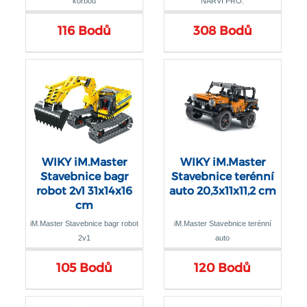
korbou
NARVI PRO:
116 Bodů
308 Bodů
WIKY iM.Master
WIKY iM.Master
Stavebnice bagr
Stavebnice terénní
robot 2v1 31x14x16
auto 20,3x11x11,2 cm
cm
iM.Master Stavebnice bagr robot
iM.Master Stavebnice terénní
2v1
auto
105 Bodů
120 Bodů