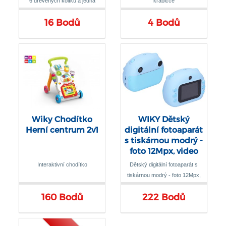
6 dřevěných kolíků a jedna
krabičce
bowlingová koule v ekologickém
16 Bodů
4 Bodů
bavlněném sáčku
Wiky Chodítko
WIKY Dětský
Herní centrum 2v1
digitální fotoaparát
s tiskárnou modrý -
foto 12Mpx, video
Full HD
Interaktivní chodítko
Dětský digitální fotoaparát s
tiskárnou modrý - foto 12Mpx,
video Full HD
160 Bodů
222 Bodů