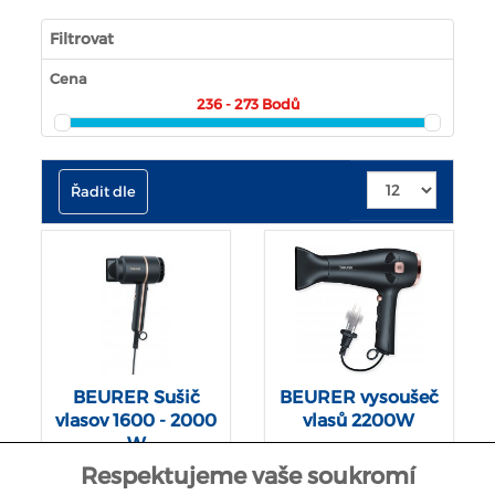
Filtrovat
Cena
236 - 273
Bodů
Řadit dle
BEURER Sušič
BEURER vysoušeč
vlasov 1600 - 2000
vlasů 2200W
W
Respektujeme vaše soukromí