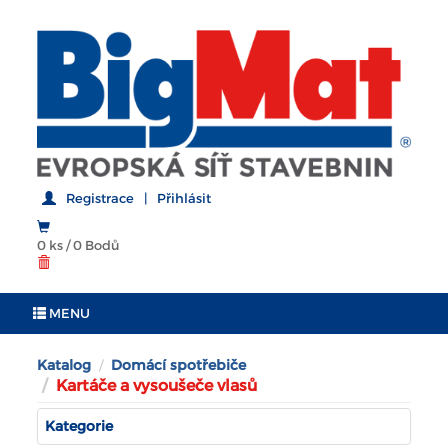
Registrace
|
Přihlásit
0 ks
/
0 Bodů
MENU
Katalog
Domácí spotřebiče
Kartáče a vysoušeče vlasů
Kategorie